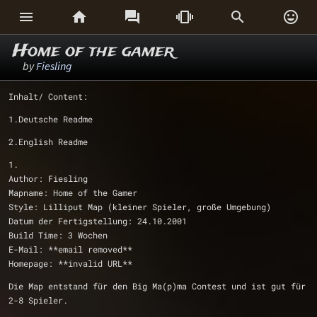






Home of the gamer
by
Fiesling
Inhalt/ Content:
1.Deutsche Readme
2.English Readme
1.
Author: Fiesling
Mapname: Home of the Gamer
Style: Lilliput Map (kleiner Spieler, große Umgebung)
Datum der Fertigstellung: 24.10.2001
Build Time: 3 Wochen
E-Mail: **email removed**
Homepage: **invalid URL** 
Die Map entstand für den Big Ma(p)ma Contest und ist gut für 
2-8 Spieler.