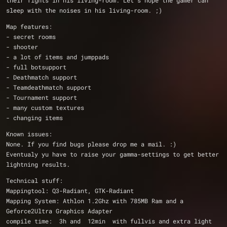
their fights in his living-room. Let's hope the gamer can 
sleep with the noises in his living-room. ;) 
Map features:
- secret rooms
- shooter
- a lot of items and jumppads
- full botsupport
- Deathmatch support
- Teamdeathmatch support
- Tournament support
- many custom textures
- changing items
Known issues:
None. If you find bugs please drop me a mail. :)
Eventualy yu have to raise your gamma-settings to get better 
lightning results.
Technical stuff:
Mappingtool: Q3-Radiant, GTK-Radiant
Mapping System: Athlon 1.2Ghz with 785MB Ram and a 
Geforce2Ultra Graphics Adapter
compile time:  3h and  12min  with fullvis and extra light