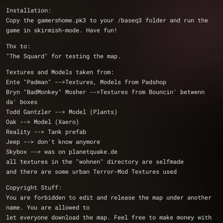
Installation:
Copy the gamershome.pk3 to your /baseq3 folder and run the 
game in skirmish-mode. Have fun!
Thx to:
"The Squard" for testing the map. 
Textures and Models taken from:
Ente "Padman" -->Textures, Models from Padshop
Bryn "BadMonkey" Mosher -->Textures from Bouncin' betwenn 
da' boxes
Todd Gantzler --> Model (Plants)
Oak --> Model (Xaero)
Reality --> Tank prefab
Jeep --> don't know anymore
Skybox --> was on planetquake.de 
all textures in the "wohnen" directory are selfmade
and there are some urban Terror-Mod Textures used 
Copyright Stuff:
You are forbidden to edit and release the map under another 
name. You are allowed to 
let everyone download the map. Feel free to make money with 