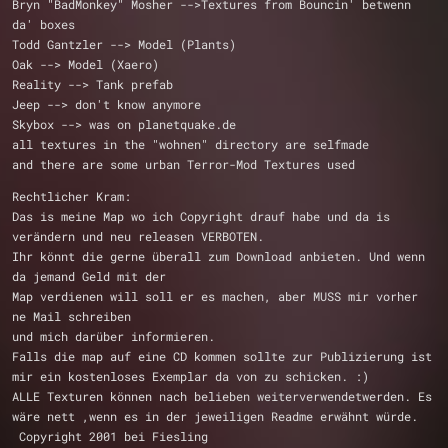
Bryn "BadMonkey" Mosher -->Textures from Bouncin' betwenn 
da' boxes
Todd Gantzler --> Model (Plants)
Oak --> Model (Xaero)
Reality --> Tank prefab
Jeep --> don't know anymore
Skybox --> was on planetquake.de 
all textures in the "wohnen" directory are selfmade  
and there are some urban Terror-Mod Textures used
Rechtlicher Kram:
Das is meine Map wo ich Copyright drauf habe und da is 
verändern und neu releasen VERBOTEN.
Ihr könnt die gerne überall zum Download anbieten. Und wenn 
da jemand Geld mit der 
Map verdienen will soll er es machen, aber MUSS mir vorher 
ne Mail schreiben 
und mich darüber informieren.
Falls die map auf eine CD kommen sollte zur Publizierung ist 
mir ein kostenloses Exemplar da von zu schicken. :)
ALLE Texturen können nach belieben weiterverwendetwerden. Es 
wäre nett ,wenn es in der jeweiligen Readme erwähnt würde.
 Copyright 2001 bei Fiesling