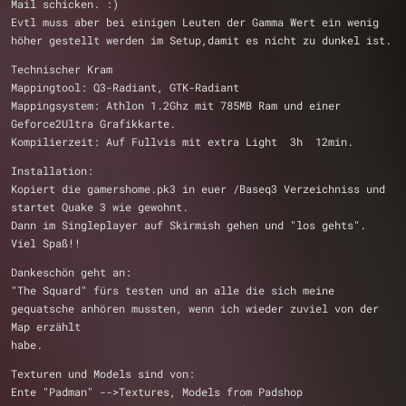
Mail schicken. :)
Evtl muss aber bei einigen Leuten der Gamma Wert ein wenig 
höher gestellt werden im Setup,damit es nicht zu dunkel ist.
Technischer Kram
Mappingtool: Q3-Radiant, GTK-Radiant
Mappingsystem: Athlon 1.2Ghz mit 785MB Ram und einer 
Geforce2Ultra Grafikkarte.
Kompilierzeit: Auf Fullvis mit extra Light  3h  12min.
Installation:
Kopiert die gamershome.pk3 in euer /Baseq3 Verzeichniss und 
startet Quake 3 wie gewohnt.
Dann im Singleplayer auf Skirmish gehen und "los gehts". 
Viel Spaß!!
Dankeschön geht an:
"The Squard" fürs testen und an alle die sich meine 
gequatsche anhören mussten, wenn ich wieder zuviel von der 
Map erzählt 
habe.
Texturen und Models sind von:
Ente "Padman" -->Textures, Models from Padshop