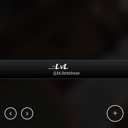
..::LvL
Q3A Database


